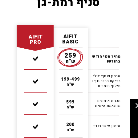
סניף רמת-גן
AIFIT
AIFIT
BASIC
PRO
259
מחיר מנוי חודש
ש"ח
בחודשו
- אבחון פונקציונלי
199-499
+ בדיקת הרכב גוף
ש"ח
חילוף חומרים
תכנית אימונים
599
מותאמת אישית
ש"ח
200
אימון אישי בודד
ש"ח