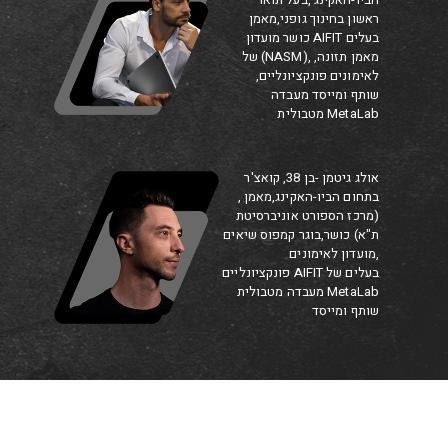
ראשון בחינוך גופני,מאמן
כושר מועדון AIFIT בעלים
של (NASM), מאמן תזונה,
לאימונים פונקציונליים,
שותף ומייסד מעבדה
מטבולית MetaLab
אולג גיטמן -בן 38, קואצ'ר
בתחום הביו-האקינג,מאמן ,
(מרכז הספורט אוניברסיטת
ת"א) כושר,בוגר קמפוס שיאים
,מועדון לאימונים
פונקציונליים AIFIT בעלים של
מעבדה מטבולית MetaLab
שותף ומייסד