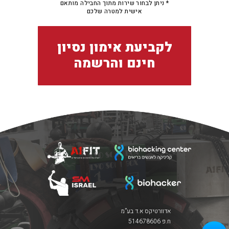
ניתן לבחור שירות מתוך החבילה מותאם *
אישית למטרה שלכם
לקביעת אימון נסיון
חינם והרשמה
אדוורטיקס א.ד בע”מ
ח.פ 514678606