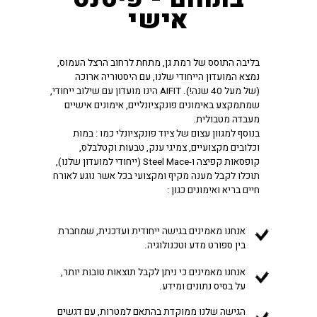
אישי
,בליבה התוסס של רמת גן, מתחת לרחוב הרצל העמוס
נמצא המועדון הייחודי שלנו, עם היסטוריה ארוכה
,הינו מועדון עם שילוב ייחודי AIFIT .(!של מעל 40 שנה)
שמתמקצע באימונים פונקציונליים, אימונים אישיים
.מעבדה מטבולית
בנוסף למגוון עצום של ציוד פונקציונלי כמו : במות
,וכלובים מקצועיים, צמיגי ענק, טבעות וקטלבלס
,(ייחודי למועדון שלנו) Steel Mace-קופסאות קפיצה ו
תוכלו לקבל מענה מקיף ומקצועי בכל אשר נוגע לאורח
: חיים בריא ואימונים כגון
אנחנו מאמינים בגישה ייחודית ועדכנית, שמחברת
.בין ספורט מדע וטכנולוגיה
,אנחנו מאמינים כי ניתן לקבל תוצאות טובות יותר
.על בסיס נתונים ומידע
הגישה שלנו ממוקדת בהתאם למטרות, עם דגשים