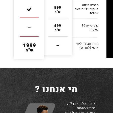
תפריט תזונה
599
פונקציונלי מותאם
ש"ח
אישית
כרטיסייה 10
499
כניסות
ש"ח
מחיר חבילה ליווי
1999
אישי (לחודש)
ש"ח
? מי אנחנו
,ארצ'י קבלקין - בן 43,
קואצ'ר בתחום
הביו-האקינג ,בעל תואר